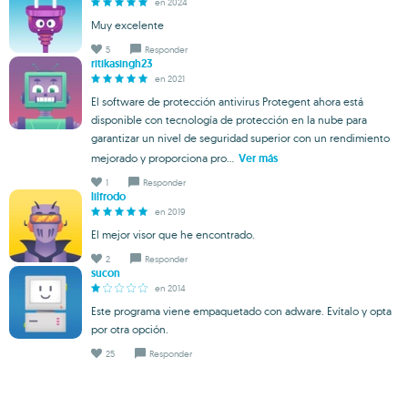
en 2024
Muy excelente
5
Responder
ritikasingh23
en 2021
El software de protección antivirus Protegent ahora está
disponible con tecnología de protección en la nube para
garantizar un nivel de seguridad superior con un rendimiento
mejorado y proporciona pro...
Ver más
1
Responder
lilfrodo
en 2019
El mejor visor que he encontrado.
2
Responder
sucon
en 2014
Este programa viene empaquetado con adware. Evítalo y opta
por otra opción.
25
Responder