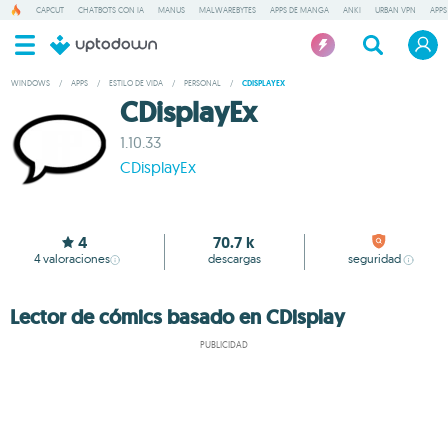
CAPCUT
CHATBOTS CON IA
MANUS
MALWAREBYTES
APPS DE MANGA
ANKI
URBAN VPN
APPS
WINDOWS
/
APPS
/
ESTILO DE VIDA
/
PERSONAL
/
CDISPLAYEX
CDisplayEx
1.10.33
CDisplayEx
4
70.7 k
4
valoraciones
descargas
seguridad
Lector de cómics basado en CDisplay
PUBLICIDAD