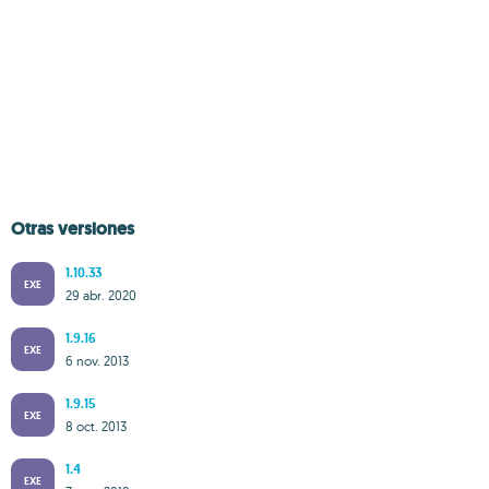
Otras versiones
1.10.33
EXE
29 abr. 2020
1.9.16
EXE
6 nov. 2013
1.9.15
EXE
8 oct. 2013
1.4
EXE