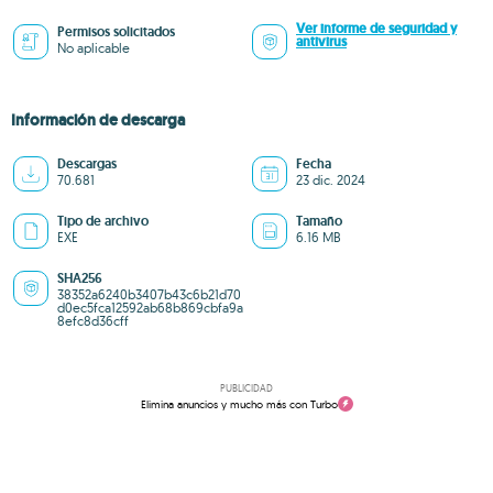
Ver informe de seguridad y
Permisos solicitados
antivirus
No aplicable
Información de descarga
Descargas
Fecha
70.681
23 dic. 2024
Tipo de archivo
Tamaño
EXE
6.16 MB
SHA256
38352a6240b3407b43c6b21d70
d0ec5fca12592ab68b869cbfa9a
8efc8d36cff
PUBLICIDAD
Elimina anuncios y mucho más con Turbo