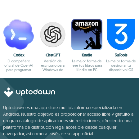
Codex
ChatGPT
Kindle
3uTools
El compañero
Versión de
La mejor forma de
La mejor forma de
oficial de OpenAI
escritorio para
leer tus libros para
gestionar tu
para programar
Windows de
Kindle en PC
dispositivo iOS
con ChatGPT
ChatGPT
Uptodown es una app store multiplataforma especializada en
Android. Nuestro objetivo es proporcionar acceso libre y gratuito a
un gran catálogo de aplicaciones sin restricciones, ofreciendo una
plataforma de distribución legal accesible desde cualquier
navegador, así como a través de su app oficial.