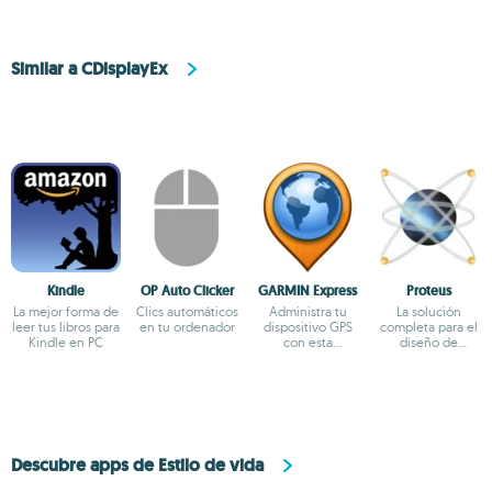
Similar a CDisplayEx
Kindle
OP Auto Clicker
GARMIN Express
Proteus
La mejor forma de
Clics automáticos
Administra tu
La solución
leer tus libros para
en tu ordenador
dispositivo GPS
completa para el
Kindle en PC
con esta
diseño de
aplicación oficial
circuitos
de Garmin
electrónicos
Descubre apps de Estilo de vida