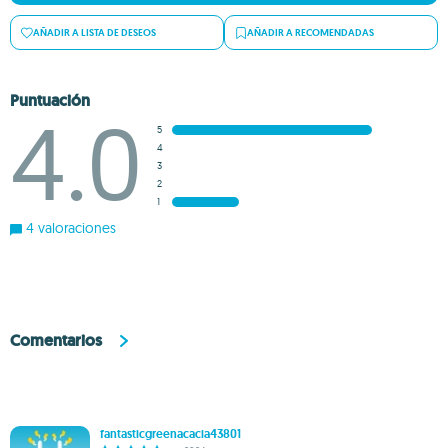
AÑADIR A LISTA DE DESEOS
AÑADIR A RECOMENDADAS
Puntuación
4.0
5
4
3
2
1
4 valoraciones
Comentarios
fantasticgreenacacia43801